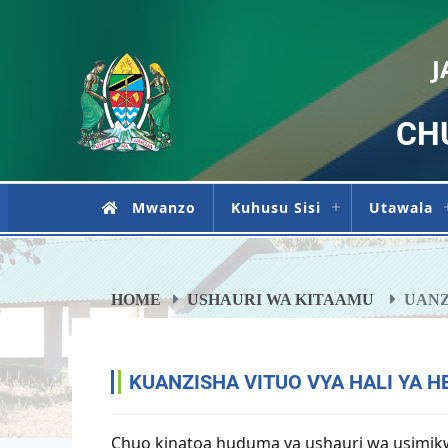
J
CH
Mwanzo
Kuhusu Sisi
Utawala
HOME
USHAURI WA KITAAMU
UANZ
KUANZISHA VITUO VYA HALI YA 
Chuo kinatoa huduma ya ushauri wa usimikwaj