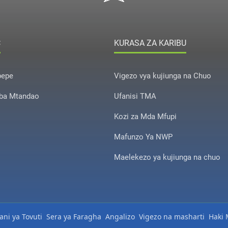
C
KURASA ZA KARIBU
pepe
Vigezo vya kujiunga na Chuo
ba Mtandao
Ufanisi TMA
Kozi za Mda Mfupi
Mafunzo Ya NWP
Maelekezo ya kujiunga na chuo
ni ya Tovuti
Sera ya Faragha
Angalizo
Vigezo na masharti
Haki M