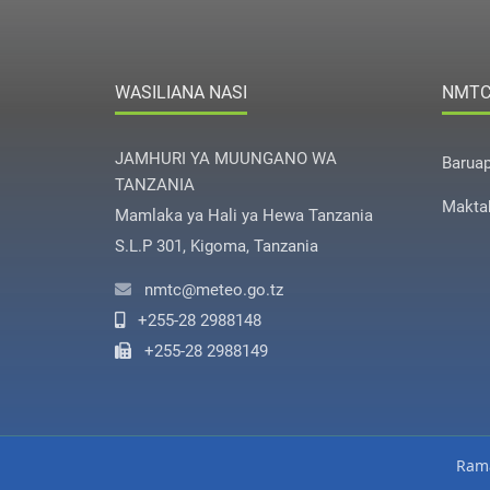
WASILIANA NASI
NMT
JAMHURI YA MUUNGANO WA
Barua
TANZANIA
Makta
Mamlaka ya Hali ya Hewa Tanzania
S.L.P 301, Kigoma, Tanzania
nmtc@meteo.go.tz
+255-28 2988148
+255-28 2988149
Rama