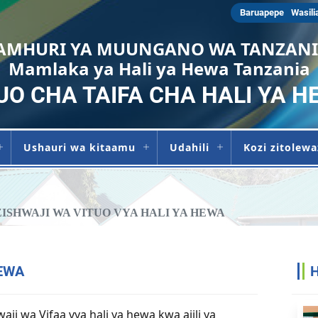
Baruapepe
Wasili
AMHURI YA MUUNGANO WA TANZAN
Mamlaka ya Hali ya Hewa Tanzania
UO CHA TAIFA CHA HALI YA H
Ushauri wa kitaamu
Udahili
Kozi zitolew
ISHWAJI WA VITUO VYA HALI YA HEWA
HEWA
i wa Vifaa vya hali ya hewa kwa ajili ya