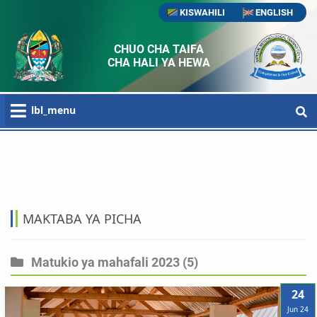
KISWAHILI
ENGLISH
CHUO CHA TAIFA
CHA HALI YA HEWA
lbl_menu
HOME
KITUO CHA HABARI
MAKTABA YA PICHA
MAKTABA YA PICHA
Matukio ya mahafali 2023
(5)
24
Jun 24