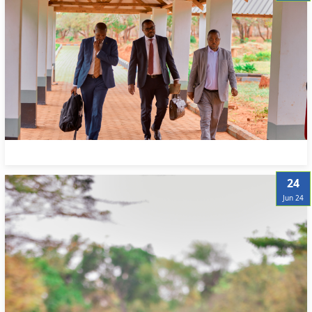
24
Jun 24