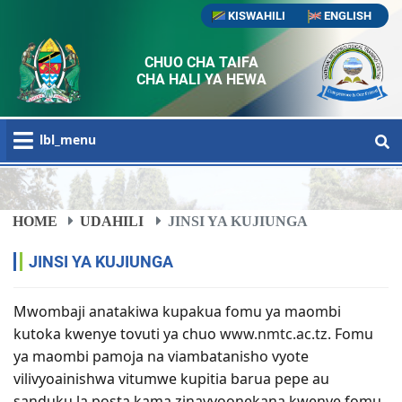
KISWAHILI
ENGLISH
CHUO CHA TAIFA
CHA HALI YA HEWA
lbl_menu
HOME
UDAHILI
JINSI YA KUJIUNGA
JINSI YA KUJIUNGA
Mwombaji anatakiwa kupakua fomu ya maombi
kutoka kwenye tovuti ya chuo
www.nmtc.ac.tz
. Fomu
ya maombi pamoja na viambatanisho vyote
vilivyoainishwa vitumwe kupitia barua pepe au
sanduku la posta kama zinavyoonekana kwenye fomu