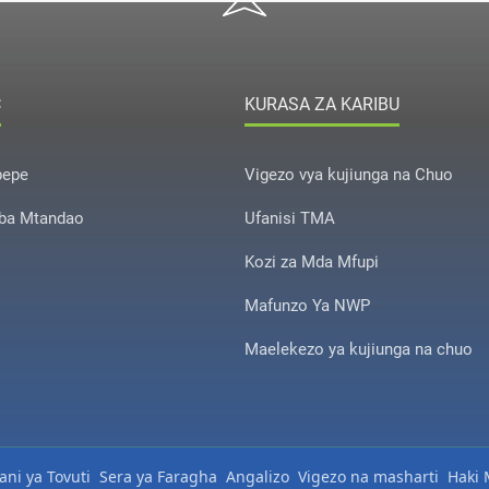
C
KURASA ZA KARIBU
pepe
Vigezo vya kujiunga na Chuo
ba Mtandao
Ufanisi TMA
Kozi za Mda Mfupi
Mafunzo Ya NWP
Maelekezo ya kujiunga na chuo
ni ya Tovuti
Sera ya Faragha
Angalizo
Vigezo na masharti
Haki M