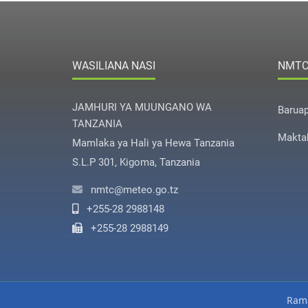
WASILIANA NASI
NMT
JAMHURI YA MUUNGANO WA
Barua
TANZANIA
Makta
Mamlaka ya Hali ya Hewa Tanzania
S.L.P 301, Kigoma, Tanzania
nmtc@meteo.go.tz
+255-28 2988148
+255-28 2988149
Rama