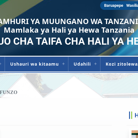
Baruapepe
Wasili
AMHURI YA MUUNGANO WA TANZAN
Mamlaka ya Hali ya Hewa Tanzania
UO CHA TAIFA CHA HALI YA H
Ushauri wa kitaamu
Udahili
Kozi zitolew
AFUNZO