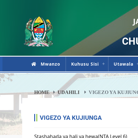
J
CH
Mwanzo
Kuhusu Sisi
Utawala
HOME
UDAHILI
VIGEZO YA KUJIUN
VIGEZO YA KUJIUNGA
Stashahada ya hali ya hewa(NTA Level 6)