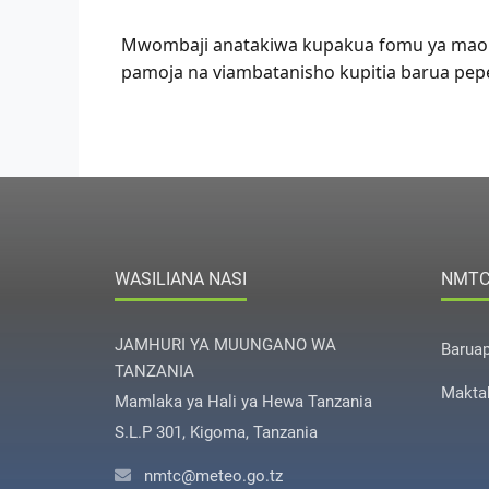
Mwombaji anatakiwa kupakua fomu ya ma
pamoja na viambatanisho kupitia barua pep
WASILIANA NASI
NMT
JAMHURI YA MUUNGANO WA
Barua
TANZANIA
Makta
Mamlaka ya Hali ya Hewa Tanzania
S.L.P 301, Kigoma, Tanzania
nmtc@meteo.go.tz