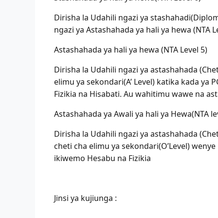
Dirisha la Udahili ngazi ya stashahadi(Dipl
ngazi ya Astashahada ya hali ya hewa (NTA Le
Astashahada ya hali ya hewa (NTA Level 5)
Dirisha la Udahili ngazi ya astashahada (Ch
elimu ya sekondari(A’ Level) katika kada y
Fizikia na Hisabati. Au wahitimu wawe na ast
Astashahada ya Awali ya hali ya Hewa(NTA lev
Dirisha la Udahili ngazi ya astashahada (Ch
cheti cha elimu ya sekondari(O’Level) weny
ikiwemo Hesabu na Fizikia
Jinsi ya kujiunga :