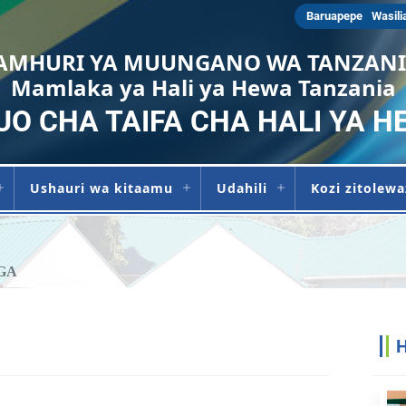
Baruapepe
Wasili
AMHURI YA MUUNGANO WA TANZAN
Mamlaka ya Hali ya Hewa Tanzania
UO CHA TAIFA CHA HALI YA H
Ushauri wa kitaamu
Udahili
Kozi zitolew
GA