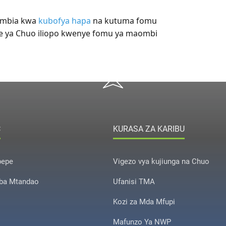
ombia kwa
kubofya hapa
na kutuma fomu
e ya Chuo iliopo kwenye fomu ya maombi
C
KURASA ZA KARIBU
pepe
Vigezo vya kujiunga na Chuo
ba Mtandao
Ufanisi TMA
Kozi za Mda Mfupi
Mafunzo Ya NWP