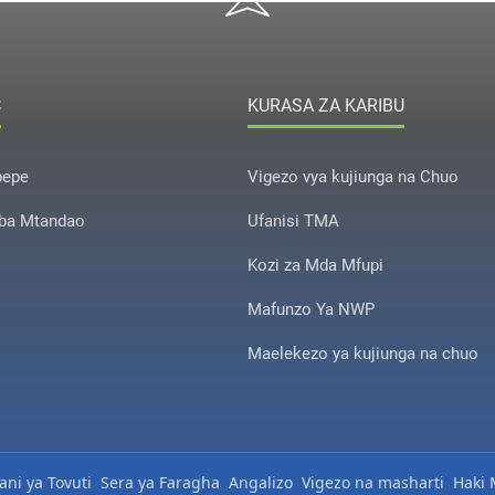
C
KURASA ZA KARIBU
pepe
Vigezo vya kujiunga na Chuo
ba Mtandao
Ufanisi TMA
Kozi za Mda Mfupi
Mafunzo Ya NWP
Maelekezo ya kujiunga na chuo
ni ya Tovuti
Sera ya Faragha
Angalizo
Vigezo na masharti
Haki M