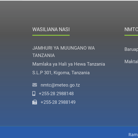
WASILIANA NASI
NMT
JAMHURI YA MUUNGANO WA
Barua
TANZANIA
Makta
Mamlaka ya Hali ya Hewa Tanzania
S.L.P 301, Kigoma, Tanzania
nmtc@meteo.go.tz
+255-28 2988148
+255-28 2988149
Rama