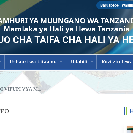
Baruapepe
Wasili
AMHURI YA MUUNGANO WA TANZAN
Mamlaka ya Hali ya Hewa Tanzania
UO CHA TAIFA CHA HALI YA H
Ushauri wa kitaamu
Udahili
Kozi zitolew
I VIFUPI VYA M...
EPO